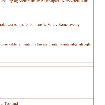
udstilling og Atelierhaus im Anscharpark, Kunstverein Haus
holdt workshops for børnene fra Vartov Børnehave og
sse kakler er hentet fra havens planter. Plantevalget afspejler
re, Tyskland