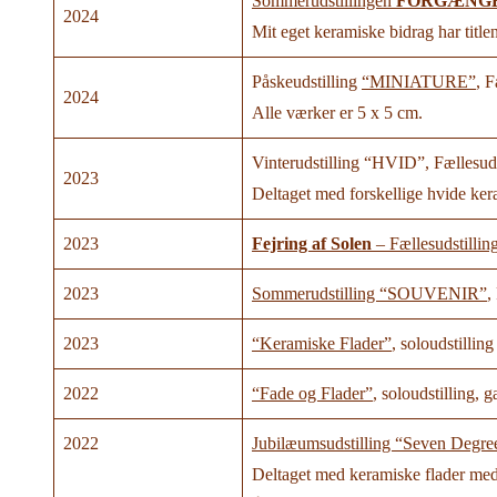
Sommerudstillingen
FORGÆNG
2024
Mit eget keramiske bidrag har title
Påskeudstilling
“MINIATURE”
, F
2024
Alle værker er 5 x 5 cm.
Vinterudstilling “HVID”, Fællesuds
2023
Deltaget med forskellige hvide ker
2023
Fejring af Solen
– Fællesudstilli
2023
Sommerudstilling “SOUVENIR”
,
2023
“Keramiske Flader”
, soloudstillin
2022
“Fade og Flader”
, soloudstilling,
2022
Jubilæumsudstilling “Seven Degr
Deltaget med keramiske flader med 