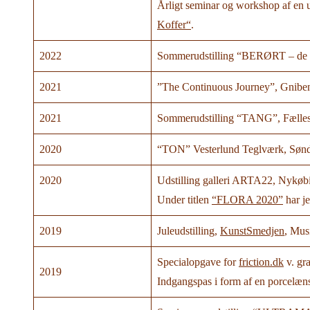
Årligt seminar og workshop af en u
Koffer“
.
2022
Sommerudstilling “BERØRT – de 
2021
”The Continuous Journey”, Gnibe
2021
Sommerudstilling “TANG”, Fællesu
2020
“TON” Vesterlund Teglværk, Sønd
2020
Udstilling galleri ARTA22, Nykøb
Under titlen
“FLORA 2020”
har je
2019
Juleudstilling,
KunstSmedjen
, Mus
Specialopgave for
friction.dk
v. gra
2019
Indgangspas i form af en porcelæns