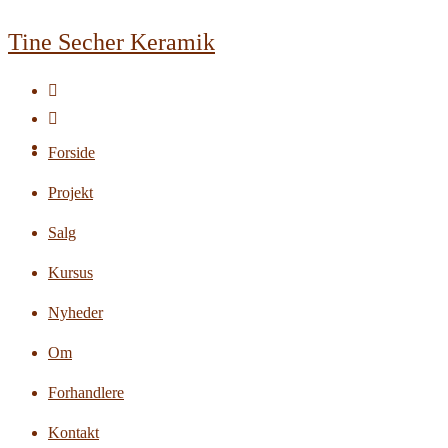
Skip
Tine Secher Keramik
to
content
Forside
Projekt
Salg
Kursus
Nyheder
Om
Forhandlere
Kontakt