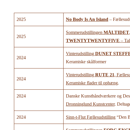
2025
No Body Is An Island
– Fællesuds
Sommerudstillingen
MÅLTIDET
2025
TWENTYTWENTYFIVE
– Tal
Vinterudstilling
DUNET STEFF
2024
Keramiske skålformer
Vinterudstilling
RUTE 21
, Fælles
2024
Keramiske flader til ophæng
.
2024
Danske Kunsthåndværkere og Desig
Dronninglund Kunstcenter
. Delta
2024
Sinn-t-Flut Fællesudstilling
“Den B