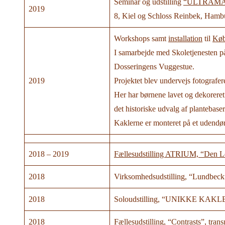
Seminar og udstilling
“ULTRAMA
2019
8, Kiel og Schloss Reinbek, Hamb
Workshops samt
installation
til
Køb
I samarbejde med Skoletjenesten
Dosseringens Vuggestue.
2019
Projektet blev undervejs fotografer
Her har børnene lavet og dekoreret 
det historiske udvalg af plantebas
Kaklerne er monteret på et udendø
2018 – 2019
Fællesudstilling ATRIUM, “Den L
2018
Virksomhedsudstilling, “Lundbeck
2018
Soloudstilling, “UNIKKE KAKLER
2018
Fællesudstilling, “Contrasts”,
tran