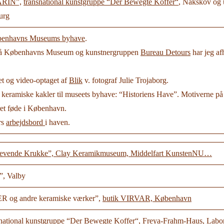
RIN”,
transnational kunstgruppe “Der Bewegte Koffer“
, Nakskov og 
urg
enhavns Museums byhave
.
 på Københavns Museum og kunstnergruppen
Bureau Detours
har jeg af
et og video-optaget af
Blik
v. fotograf Julie Trojaborg.
keramiske kakler til museets byhave: “Historiens Have”. Motiverne på di
eret føde i København.
rs
arbejdsbord
i haven.
evende Krukke”, Clay Keramikmuseum, Middelfart
KunstenNU…
”, Valby
 og andre keramiske værker”,
butik VIRVAR, København
snational kunstgruppe “Der Bewegte Koffer“
, Freya-Frahm-Haus, Labo