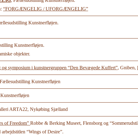
ELIG
, Fællesudstilling Kunstnerfløjen.
n:
“FORGÆNGELIG / UFORGÆNGELIG”
ællesudstilling Kunstnerfløjen.
tilling Kunstnerfløjen.
amiske objekter.
ng og symposium i kunstnergruppen “Den Bevægede Kuffert”
, Gniben,
 Fællesudstilling Kunstnerfløjen
g Kunstnerfløjen
 galleri ARTA22, Nykøbing Sjælland
ees of Freedom”
Robbe & Berking Museet, Flensborg og “Sommerudstill
arbejdstitlen “Wings of Desire”.