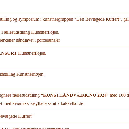
tilling og symposium i kunstnergruppen “Den Bevægede Kuffert”, gal
, Fællesudstilling Kunstnerfløjen.
lerkener håndlavet i porcelænsler
ENSURT
Kunstnerfløjen.
udstilling Kunstnerfløjen.
nere fællesudstilling
“KUNSTHÅNDVÆRK.NU 2024
” med 100 d
get med keramisk vægflade samt 2 kakkelborde.
evægede Kuffert”