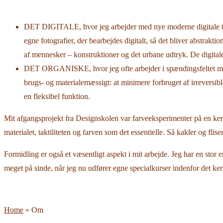
DET DIGITALE, hvor jeg arbejder med nye moderne digitale te
egne fotografier, der bearbejdes digitalt, så det bliver abstrakt
af mennesker – konstruktioner og det urbane udtryk. De digitale b
DET ORGANISKE, hvor jeg ofte arbejder i spændingsfeltet melle
brugs- og materialemæssigt: at minimere forbruget af irreversibl
en fleksibel funktion.
Mit afgangsprojekt fra Designskolen var farveeksperimenter på en kera
materialet, taktiliteten og farven som det essentielle. Så kakler og fl
Formidling er også et væsentligt aspekt i mit arbejde. Jeg har en stor
meget på sinde, når jeg nu udfører egne specialkurser indenfor det k
Home
»
Om