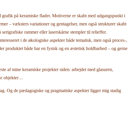
grafik på keramiske flader. Motiverne er skabt med udgangspunkt i
 former – væksters variationer og gentagelser, men også strukturer skabt
serigrafiske rammer eller laserskårne stempler til relieffer.
eresseret i de økologiske aspekter både tematisk, men også proces-,
ller produktet både har en fysisk og en æstetisk holdbarhed – og gerne
ste af mine keramiske projekter siden: arbejdet med glasuren,
ske objekter…
le fag. Og de pædagogiske og pragmatiske aspekter ligger mig stadig