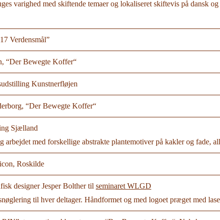
ges varighed med skiftende temaer og lokaliseret skiftevis på dansk o
17 Verdensmål”
n, “Der Bewegte Koffer“
dstilling Kunstnerfløjen
erborg, “Der Bewegte Koffer“
ing Sjælland
g arbejdet med forskellige abstrakte plantemotiver på kakler og fade, al
icon, Roskilde
fisk designer Jesper Bolther til
seminaret WLGD
nøglering til hver deltager. Håndformet og med logoet præget med lase