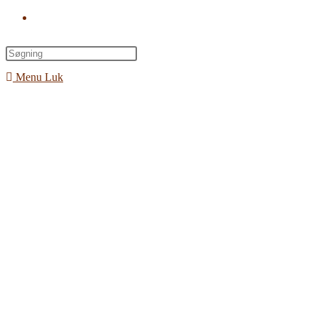
Toggle
website
search
Menu
Luk