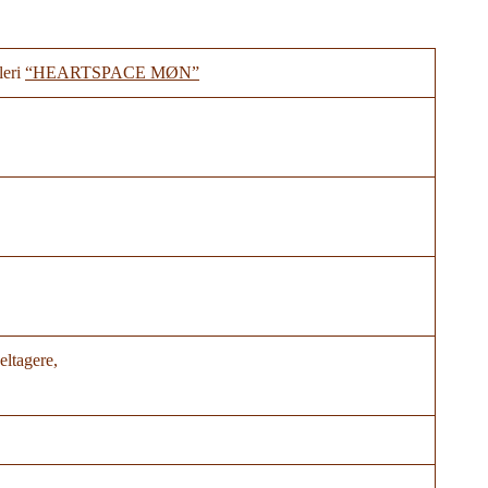
leri
“HEARTSPACE MØN”
eltagere,