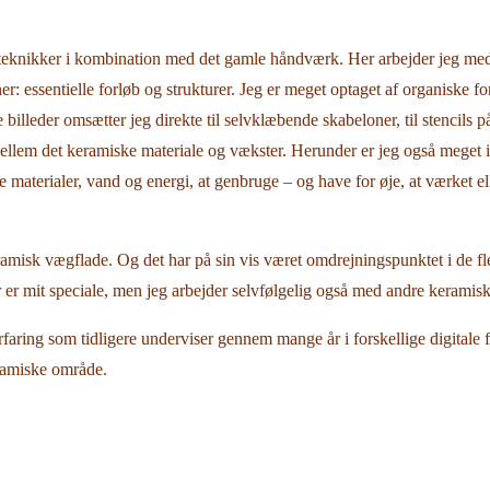
knikker i kombination med det gamle håndværk. Her arbejder jeg med 
ioner: essentielle forløb og strukturer. Jeg er meget optaget af organiske
illeder omsætter jeg direkte til selvklæbende skabeloner, til stencils på 
m det keramiske materiale og vækster. Herunder er jeg også meget int
e materialer, vand og energi, at genbruge – og have for øje, at værket e
misk vægflade. Og det har på sin vis været omdrejningspunktet i de fle
iser er mit speciale, men jeg arbejder selvfølgelig også med andre kerami
 erfaring som tidligere underviser gennem mange år i forskellige digita
eramiske område.