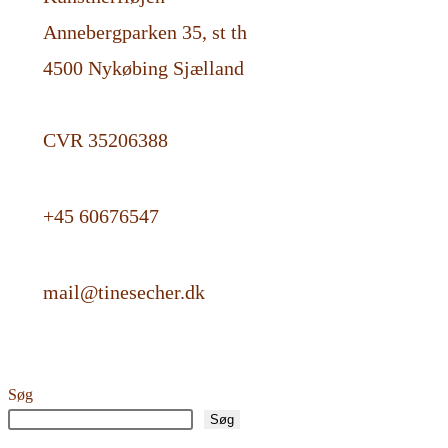
Annebergparken 35, st th
4500 Nykøbing Sjælland
CVR 35206388
+45 60676547
mail@tinesecher.dk
Søg
Søg