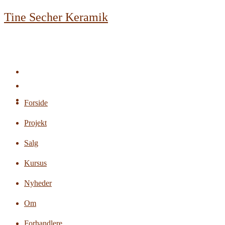
Skip
Tine Secher Keramik
to
content
Forside
Projekt
Salg
Kursus
Nyheder
Om
Forhandlere