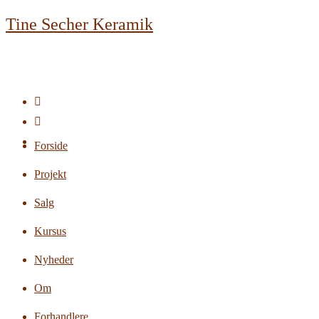
Skip
Tine Secher Keramik
to
content
Forside
Projekt
Salg
Kursus
Nyheder
Om
Forhandlere