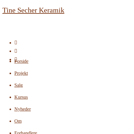
Skip
Tine Secher Keramik
to
content
Forside
Projekt
Salg
Kursus
Nyheder
Om
Forhandlere