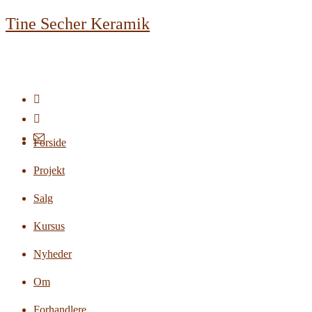
Skip
Tine Secher Keramik
to
content
Forside
Projekt
Salg
Kursus
Nyheder
Om
Forhandlere