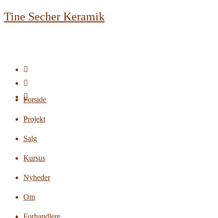
Skip
Tine Secher Keramik
to
content
Forside
Projekt
Salg
Kursus
Nyheder
Om
Forhandlere